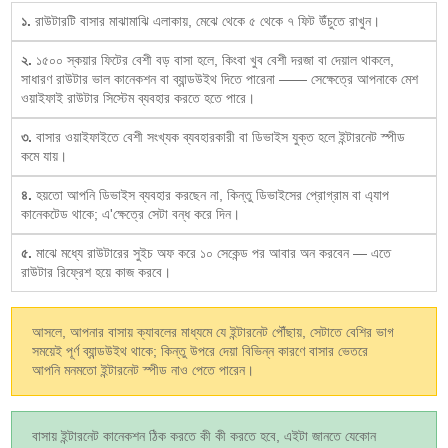
১.
রাউটারটি বাসার মাঝামাঝি এলাকায়, মেঝে থেকে ৫ থেকে ৭ ফিট উঁচুতে রাখুন।
২.
১৫০০ স্কয়ার ফিটের বেশী বড় বাসা হলে, কিংবা খুব বেশী দরজা বা দেয়াল থাকলে,
সাধারণ রাউটার ভাল কানেকশন বা ব্যান্ডউইথ দিতে পারেনা —— সেক্ষেত্রে আপনাকে মেশ
ওয়াইফাই রাউটার সিস্টেম ব্যবহার করতে হতে পারে।
৩.
বাসার ওয়াইফাইতে বেশী সংখ্যক ব্যবহারকারী বা ডিভাইস যুক্ত হলে ইন্টারনেট স্পীড
কমে যায়।
৪.
হয়তো আপনি ডিভাইস ব্যবহার করছেন না, কিন্তু ডিভাইসের প্রোগ্রাম বা এ্যাপ
কানেকটেড থাকে; এ'ক্ষেত্রে সেটা বন্ধ করে দিন।
৫.
মাঝে মধ্যে রাউটারের সুইচ অফ করে ১০ সেকেন্ড পর আবার অন করবেন — এতে
রাউটার রিফ্রেশ হয়ে কাজ করবে।
আসলে, আপনার বাসায় ক্যাবলের মাধ্যমে যে ইন্টারনেট পৌঁছায়, সেটাতে বেশির ভাগ
সময়েই পূর্ণ ব্যান্ডউইথ থাকে; কিন্তু উপরে দেয়া বিভিন্ন কারণে বাসার ভেতরে
আপনি মনমতো ইন্টারনেট স্পীড নাও পেতে পারেন।
বাসায় ইন্টারনেট কানেকশন ঠিক করতে কী কী করতে হবে, এইটা জানতে যেকোন